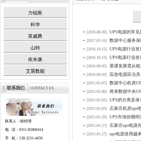
力锐斯
科华
UPS电源的常
[2019-08-30]
英威腾
数据中心服务保
[2017-03-16]
山特
UPS电源行业
[2016-10-15]
UPS电源行业
[2016-10-15]
依米康
慕课发展需从粗
[2016-08-05]
艾晨数能
应急电源应当具
[2016-08-03]
数据中心机房U
[2015-02-07]
联系我们
CONTACT US
将来数据中央U
[2015-02-06]
UPS的分类及
[2015-02-05]
石家庄机房ups电
[2015-02-03]
UPS市场份额
[2015-01-29]
联系人：程经理
石家庄ups电
[2015-01-27]
电 话：0311-85860414
ups电源使用越
[2015-01-27]
手 机：138-3231-4450