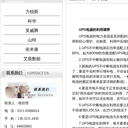
力锐斯
科华
UPS电源的利用调养
英威腾
UPS电源的电力泉源是其所配的化
山特
用和经心维护。在购置、利用中应细
1.UPS不中断电源在功率选配上
依米康
80%。如为800W的负载选配UPS
艾晨数能
2.UPS不中断电源应制止频仍地
3.新购的UPS不中断电源在利用
了，要是不实时举行增补电，不但会
联系我们
CONTACT US
阐明书提供的详细方法举行充电。一样通
电池的额定容量来盘算详细的数值)，
4.要是市电不停处于正常的供电之
旦到“用兵临时”的时间却无法利用
情，如许不但可以活化电池，还可以
联系人：程经理
5.UPS不中断电源在利用后要立刻
不得凌驾0.25C5A，在25℃的
电 话：0311-85860414
6.要是UPS电源的电池为非免维
手 机：138-3231-4450
7.UPS电源在利用中，每月要查
Q Q：446926661