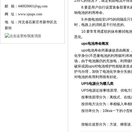
255℃的情况下，限定初始电流不得凌驾0
邮 箱：446926661@qq.com
8.要是用户自行设置装备部署长延
响电池的利用寿命。
网 址：www.sjzups.com
9.外接电池组至UPS的间隔应只
地 址：河北省石家庄市新华区北
时，电路上的消耗是不行轻忽的。
新街
10.要常常用柔软的抹布擦拭电池
恶化。
ups电池寿命阐发
ups电池寿命闭幕缘故原由阐发，
化学身分(不思量电池的利用循环)
场，由于电池频仍的充放电，利用循
破坏或因ups对电池维护性能较差
护与办理，加快了电池化学身分失效
对电池的有用利用很有好处。
UPS电源分为哪几类
UPS电源近按事情原理、供电方
按事情原理分为：离线式、在线
按供电方法分为：单相输入单相输
按功率分为：10kva一下的小型机、1
按输出波形分为：方波、梯形波