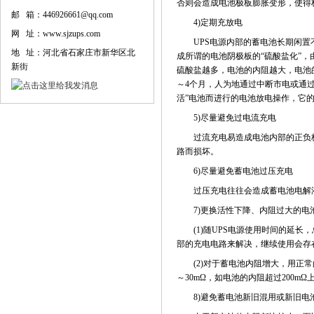
否则会造成电池极板膨胀变形，使得
邮 箱：446926661@qq.com
4)定期充放电
网 址：www.sjzups.com
UPS电源内部的蓄电池长期闲置不
地 址：河北省石家庄市新华区北
成所谓的电池阴极板的“硫酸盐化”
新街
硫酸盐越多，电池的内阻越大，电池的
～4个月，人为地通过中断市电或通过
活”电池而进行的电池放电操作，它的放
5)尽量避免过电流充电
过流充电易造成电池内部的正负极
路而损坏。
6)尽量避免蓄电池过压充电
过压充电往往会造成蓄电池电解液
7)更换活性下降、内阻过大的电
(1)随UPS电源使用时间的延长
部的充电电路来解决，继续使用会存
(2)对于蓄电池内阻增大，用正常
～30mΩ，如电池的内阻超过200
8)避免蓄电池新旧混用或新旧电