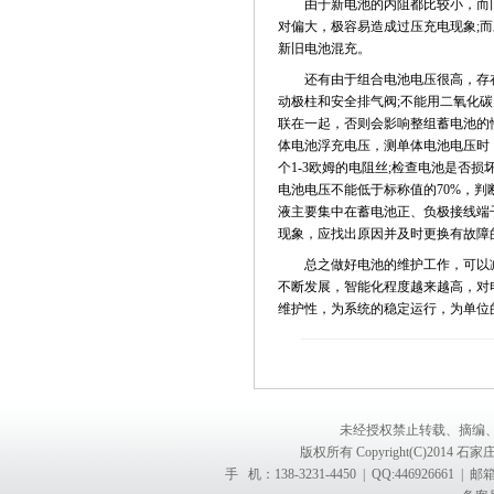
由于新电池的内阻都比较小，而旧
对偏大，极容易造成过压充电现象;
新旧电池混充。
还有由于组合电池电压很高，存在电
动极柱和安全排气阀;不能用二氧化
联在一起，否则会影响整组蓄电池的
体电池浮充电压，测单体电池电压时
个1-3欧姆的电阻丝;检查电池是
电池电压不能低于标称值的70%，
液主要集中在蓄电池正、负极接线端
现象，应找出原因并及时更换有故障
总之做好电池的维护工作，可以减少
不断发展，智能化程度越来越高，对
维护性，为系统的稳定运行，为单位
未经授权禁止转载、摘编
版权所有 Copyright(C)201
手 机：138-3231-4450 | QQ:4469266