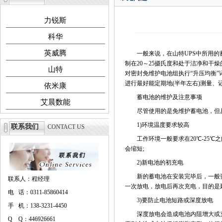
力锐斯
科华
英威腾
一般来说，在山特UPS中所用的蓄
制在20～25摄氏度和处于洁净和
山特
对密封免维护电池组执行“升压均衡
进行最好能定期地(半年左右)测量
依米康
蓄电池的维护及注意事项
艾晨数能
尽管使用的是免维护蓄电池，但从
1)环境温度要求较高
联系我们
CONTACT US
工作环境一般要求在20℃-25℃之
会缩短;
2)新电池的初充电
新的蓄电池在安装完毕后，一般要
联系人：程经理
一次放电，放电后再次充电，目的是
电 话：0311-85860414
3)要防止电池短路或深度放电
手 机：138-3231-4450
深度放电会造成电池内阻增大或充
Q Q：446926661