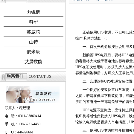
力锐斯
科华
英威腾
正确使用UPS电源，不但可以减少
操作;具体方法如下：
山特
一、首次开机必须按照说明书及
依米康
新购置UPS电源后，要将UPS电源
的容量将大大低于蓄电池的标称容量
艾晨数能
UPS在初次使用时，必须先接入交流
容量达到饱和后，方可投入正常使用
联系我们
CONTACT US
二、合理选择UPS电源安装位置
一个良好的安装位置非常重要，放置
之间，若是在低温下拆装使用，可能会
所用的蓄电池一般都是免维护的密封
联系人：程经理
UPS电源不宜侧放，应保持进风孔
电 话：0311-85860414
复印机等感性负载接入UPS电源，以
论输入电源线是否插入市电插座，U
手 机：138-3231-4450
三、使用UPS电源时的开机和关
Q Q：446926661