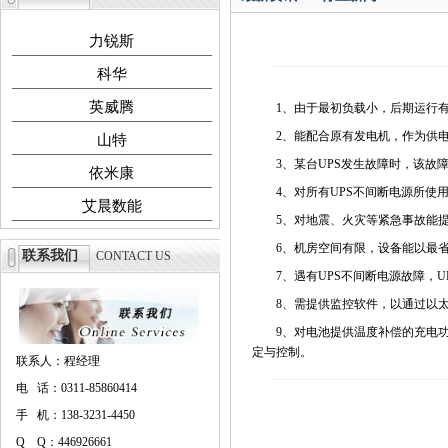
力锐斯
科华
英威腾
1、由于最初负载小，后期运行有
2、能配合原有发电机，作为供电
山特
3、某台UPS发生故障时，该故障
依米康
4、对所有UPS不间断电源所使用
艾晨数能
5、对地震、火灾等紧急事故能提
6、机房空间有限，设备能以最省
联系我们
CONTACT US
7、遇有UPS不间断电源故障，U
8、需提供监控软件，以通过以太网
9、对电池提供温度补偿的充电功
定与控制。
联系人：程经理
电 话：0311-85860414
手 机：138-3231-4450
Q Q：446926661