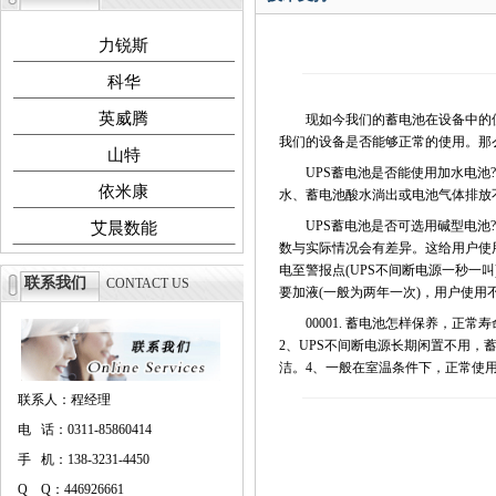
力锐斯
科华
英威腾
现如今我们的蓄电池在设备中的使
我们的设备是否能够正常的使用。那
山特
UPS蓄电池是否能使用加水电池?
依米康
水、蓄电池酸水淌出或电池气体排放
UPS蓄电池是否可选用碱型电池?
艾晨数能
数与实际情况会有差异。这给用户使
电至警报点(UPS不间断电源一秒一
联系我们
CONTACT US
要加液(一般为两年一次)，用户使用
00001. 蓄电池怎样保养，正常
2、UPS不间断电源长期闲置不用，
洁。4、一般在室温条件下，正常使用
联系人：程经理
电 话：0311-85860414
手 机：138-3231-4450
Q Q：446926661