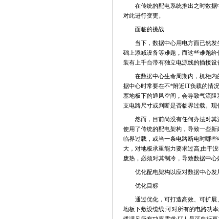
在传统的配电系统推出之时数据中心
对此进行变更。
面临的挑战
当下，数据中心用电方面已然发生了
础上添减设备等难题，而这些难题给
装有上千台带有独立电源线的插接设
在数据中心生命周期内，机柜内的I
据中心时常要在不*附近IT负载的
塞地板下的通风空间，会导致气流阻
支电路尺寸或判断是否临界过载。现
然而，目前尚没有任何办法对其进
使用了传统的配电架构，导致一些新
临界过载，或当一条电路断电时哪些
大，对地板承重能力要求过高;由于
废热，必须对其制冷，导致数据中心
优化配电架构以应对数据中心发
优化目标
通过优化，可打造高效、可扩展、
地板下敷设缆线;可对所有的电路功率