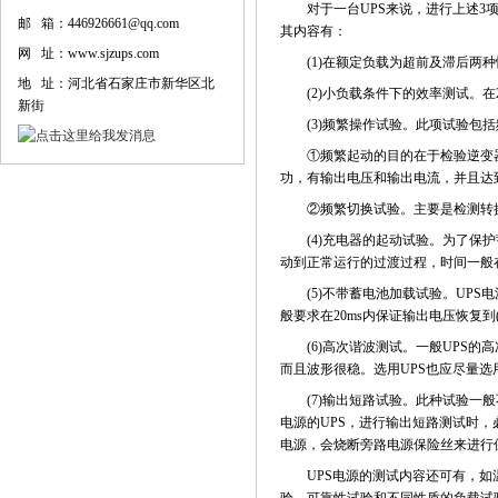
对于一台UPS来说，进行上述3项
邮 箱：446926661@qq.com
其内容有：
网 址：www.sjzups.com
(1)在额定负载为超前及滞后两种
地 址：河北省石家庄市新华区北
(2)小负载条件下的效率测试。在25
新街
(3)频繁操作试验。此项试验包括
①频繁起动的目的在于检验逆变器、
功，有输出电压和输出电流，并且达
②频繁切换试验。主要是检测转换
(4)充电器的起动试验。为了保护
动到正常运行的过渡过程，时间一般在
(5)不带蓄电池加载试验。UPS
般要求在20ms内保证输出电压恢复到
(6)高次谐波测试。一般UPS的高
而且波形很稳。选用UPS也应尽量选
(7)输出短路试验。此种试验一般
电源的UPS，进行输出短路测试时
电源，会烧断旁路电源保险丝来进行
UPS电源的测试内容还可有，如温