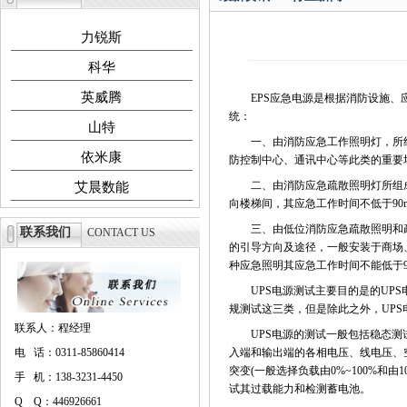
力锐斯
科华
英威腾
EPS应急电源是根据消防设施、应
统：
山特
一、由消防应急工作照明灯，所组
依米康
防控制中心、通讯中心等此类的重要场
二、由消防应急疏散照明灯所组成
艾晨数能
向楼梯间，其应急工作时间不低于90mi
三、由低位消防应急疏散照明和疏
联系我们
CONTACT US
的引导方向及途径，一般安装于商场
种应急照明其应急工作时间不能低于90
UPS电源测试主要目的是的UPS
规测试这三类，但是除此之外，UP
联系人：程经理
UPS电源的测试一般包括稳态测试
电 话：0311-85860414
入端和输出端的各相电压、线电压、
突变(一般选择负载由0%~100%和
手 机：138-3231-4450
试其过载能力和检测蓄电池。
Q Q：446926661