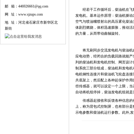
邮 箱：446926661@qq.com
经若干工作循环后，柴油机在飞轮
网 址：www.sjzups.com
发电机。基本运作原理：柴油机驱动
空气与喷油嘴喷射出的高压雾化柴油
地 址：河北省石家庄市新华区北
体剧烈燃烧，体积迅速膨胀，推动活
新街
的力量，从而带动曲轴旋转。
将无刷同步交流发电机与柴油机曲
应电动势，经闭合的负载回路就能产
列的柴油机和发电机控制、网页设计
制系统三部分组成，柴油机和发电机
电机钢性连接片和柴油机飞轮盘连接
共底架上，然后配上各种起保护作用
些传感器，就可以设定一个上限，当
自动将机组停掉，柴油发电机组就是
传感器起接收和反馈各种信息的作
上，称为背包式控制屏，也有部分是
示电参数和柴油机运行参数。此外,