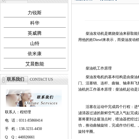
力锐斯
科华
英威腾
柴油发动机是燃烧柴油来获取能量释
用他的姓Diesel来表示，而柴油发动机
山特
依米康
艾晨数能
柴油机工作原理
柴油发电机的基本结构是由柴油机
联系我们
CONTACT US
门、活塞销、连杆、曲轴、轴承和飞
油机的工作基本原理：柴油机起动是
活塞在运动中完成四个行程：进气行
联系人：程经理
滤清器过滤的新鲜空气进入气缸完成
塞将要到达最顶点时，喷油器把经过
电 话：0311-85860414
功，推动曲轴旋转，完成作功行程。
手 机：138-3231-4450
旋转半圈。
Q Q：446926661